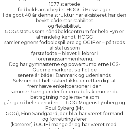
1977 startede
fodboldsamarbejdet HOGG i Hesselager.
I de godt 40 år denne struktur har eksisteret har den
bevist både stor stabilitet
og fleksibilitet.
GOGs status som håndboldcentrum for hele Fyn er
almindelig kendt. HOGG
samler egnens fodboldspillere og OGIF er – på trods
af status som
førstefødte – blevet lillebror i
foreningssammenhæng.
Dog har gymnasterne og powertumblerne i GS-
Gudme markeret sig flot de
senere år både i Danmark og udenlands.
Selv om det helt sikkert ikke er retfærdigt at
fremhæve enkeltpersoner i den
sammenhæng er der for en udefrakommende
betragtning nogle navne som
går igen i hele perioden: - I GOG Mogens Lønberg og
Poul Syberg (Mr.
GOG), Finn Sandgaard, der bl.a. har været formand
og forretningsfører
(kasserer) i OGIF i mange år og har været med i