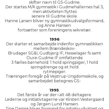
skifter navn til GS-Gudme.
Der startes M/K gymnastik i Gudmehallernes hal 3,
men aktiviteten flyttes
senere til Gudme skole.
Hanne Larsen bliver ny gymnastikudvalgsformand,
og Anne Hansen
fortsætter som foreningens sekretær.
1996
Der starter et samarbejde indenfor gymnastikken
mellem Brændeskov-
Brudager SG&I, Gudbjerg IF, Hesselager fs samt
Oure-Gudme IF omfattende
3 fælles børnehold: 1 hold springpiger, 1 hold
springdrenge og et hold
rytmepiger.
Træningen foregår på Vejstrup Ungdomsskole, og
samarbejdet betegnes GS-
1995
.
Det første år var der i alt 48 deltagere.
Lederne og initiativtagerne var Kirsten Vestergaard
og Jørgen Lund Hansen.
Tine Damsø bliver formand for initiativudvalget og