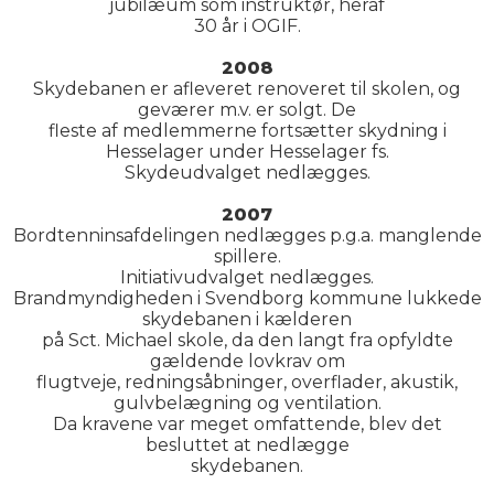
jubilæum som instruktør, heraf
30 år i OGIF.
2008
Skydebanen er afleveret renoveret til skolen, og
geværer m.v. er solgt. De
fleste af medlemmerne fortsætter skydning i
Hesselager under Hesselager fs.
Skydeudvalget nedlægges.
2007
Bordtenninsafdelingen nedlægges p.g.a. manglende
spillere.
Initiativudvalget nedlægges.
Brandmyndigheden i Svendborg kommune lukkede
skydebanen i kælderen
på Sct. Michael skole, da den langt fra opfyldte
gældende lovkrav om
flugtveje, redningsåbninger, overflader, akustik,
gulvbelægning og ventilation.
Da kravene var meget omfattende, blev det
besluttet at nedlægge
skydebanen.