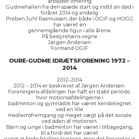
arbejdet omkring
Gudmehallen fra den spæde start og indtil sin død i
foråret 2014 og endelig
Preben Juhl Rasmussen, der både i OGIF og HOGG
har været en
gennemgående figur i alle årene.
På bestyrelsens vegne
Jørgen Andersen
Formand OGIF
OURE-GUDME IDRÆTSFORENING 1972 –
2014
2012–2014
2012 – 2014 er beskrevet af Jørgen Andersen
Foreningens afdelinger har haft en stabil periode,
hvor motionsafdelingerne i
badminton og gymnastik har været kendetegnet
ved en lille
medlemsfremgang og meget vægt på det sociale
ved siden af motionen.
Børn og unge i badminton har været i tilbagegang,
bl.a fordi det har været
svært at finde frivillige trænere, men det forventer vi