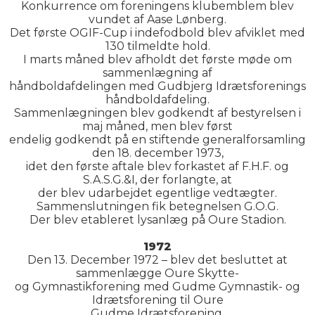
Konkurrence om foreningens klubemblem blev
vundet af Aase Lønberg.
Det første OGIF-Cup i indefodbold blev afviklet med
130 tilmeldte hold.
I marts måned blev afholdt det første møde om
sammenlægning af
håndboldafdelingen med Gudbjerg Idrætsforenings
håndboldafdeling.
Sammenlægningen blev godkendt af bestyrelsen i
maj måned, men blev først
endelig godkendt på en stiftende generalforsamling
den 18. december 1973,
idet den første aftale blev forkastet af F.H.F. og
S.A.S.G.&I, der forlangte, at
der blev udarbejdet egentlige vedtægter.
Sammenslutningen fik betegnelsen G.O.G.
Der blev etableret lysanlæg på Oure Stadion.
1972
Den 13. December 1972 – blev det besluttet at
sammenlægge Oure Skytte-
og Gymnastikforening med Gudme Gymnastik- og
Idrætsforening til Oure
Gudme Idrætsforening.