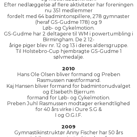
Efter nedlæggelse af flere aktiviteter har foreningen
nu 351 medlemmer
fordelt med 64 badmintonspillere, 278 gymnaster
(heraf GS-Gudme 178) og 9
Løb- og Cykelmotion.
GS-Gudme har 2 deltagere til WM i powertumbling i
Birmingham. De 2 12-
årige piger blev nr. 12 og 13 i deres aldersgruppe.
Til Holstebro-Cup hjembragte GS-Gudme 1
sølvmedalje.
2010
Hans Ole Olsen bliver formand og Preben
Rasmussen næstformand.
Kaj Hansen bliver formand for badmintonudvalget
og Elsebeth Bjerrum
formand for Løb- og Cykelmotion.
Preben Juhl Rasmussen modtager erkendtlighed
for 40 års virke i Oure S.G &
I og O.G.I.F.
2009
Gymnastikinstruktør Anny Fischer har 50 års