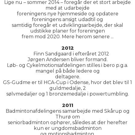
Lige nu – sommer 2014 – foregår der et stort arbejde
med at udarbejde
foreningens nye hjemmeside og opdatere
foreningens ansigt udadtil og
samtidig foregår et udviklingsarbejde, der skal
udstikke planer for foreningen
frem mod 2020. Mere herom senere ...
2012
Finn Sandgaard i efteråret 2012
Jørgen Andersen bliver formand.
Løb- og Cykelmotionsafdelingen stilles i bero p.g.a.
mangel på både ledere og
deltagere.
GS-Gudme er til HCA-Cup i Odense, hvor det blev til 1
guldmedalje, 2
sølvmedaljer og 1 bronzemedalje i powertumbling.
2011
Badmintonafdelingens samarbejde med Skårup og
Thurø om
seniorbadminton ophører, således at der herefter
kun er ungdomsbadminton
og motionsbadminton.