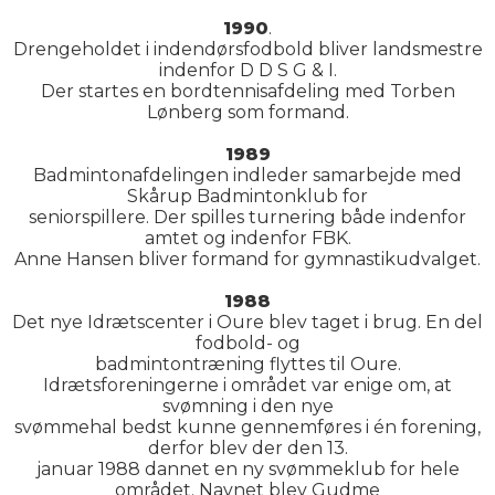
1990
.
Drengeholdet i indendørsfodbold bliver landsmestre
indenfor D D S G & I.
Der startes en bordtennisafdeling med Torben
Lønberg som formand.
1989
Badmintonafdelingen indleder samarbejde med
Skårup Badmintonklub for
seniorspillere. Der spilles turnering både indenfor
amtet og indenfor FBK.
Anne Hansen bliver formand for gymnastikudvalget.
1988
Det nye Idrætscenter i Oure blev taget i brug. En del
fodbold- og
badmintontræning flyttes til Oure.
Idrætsforeningerne i området var enige om, at
svømning i den nye
svømmehal bedst kunne gennemføres i én forening,
derfor blev der den 13.
januar 1988 dannet en ny svømmeklub for hele
området. Navnet blev Gudme