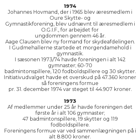
1974
Johannes Hovmand, der i 1965 blev æresmedlem i
Oure Skytte- og
Gymnastikforening, blev udnævnt til æresmedlem i
O.G.I.F., for arbejdet for
ungdommen gennem 46 år.
Aage Clausen blev ny formand for skydeafdelingen.
I Gudmehallerne startede et morgendamehold i
gymnastik.
I sæsonen 1973/74 havde foreningen i alt 142
gymnaster; 60-70
badmintonspillere, 120 fodboldspillere og 30 skytter.
Initiativudvalget havde et overskud på 47.360 kroner
så foreningens formue
pr. 31. december 1974 var steget til 44.907 kroner.
1973
Af medlemmer under 25 år havde foreningen det
første år i alt 106 gymnaster;
47 badmintonspillere, 19 skytter og 119
fodboldspillere.
Foreningens formue var ved sammenlægningen på i
alt 8.800 kroner.