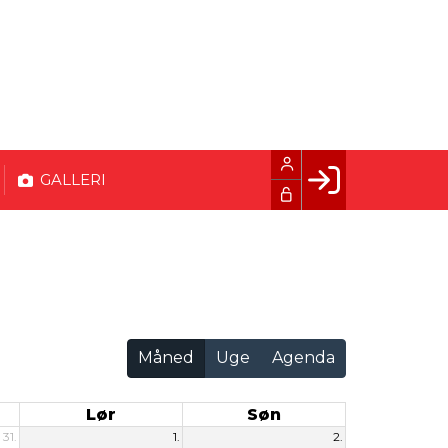
GALLERI
Facebook login
Husk mig
Glemt password
Opret profil
Måned
Uge
Agenda
LOG IND
Lør
Søn
31.
1.
2.