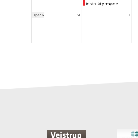
instruktørmøde
Uge36
31.
1.