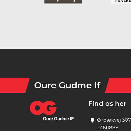
Instagram
Oure Gudme If
Find os her
Ørbækvej 307,
24611888