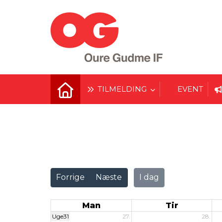
TILMELDING
EVENT
Vis alle
Forrige
Næste
I dag
Man
Tir
Uge31
27.
28.