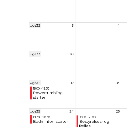
Uge32
3.
4.
Uge33
10.
11.
Uge34
17.
18.
18.00 - 19.30
Powertumbling
starter
Uge35
24.
25.
18.30 - 20.30
18.00 - 21.00
Badminton starter
Bestyrelses- og
fælles