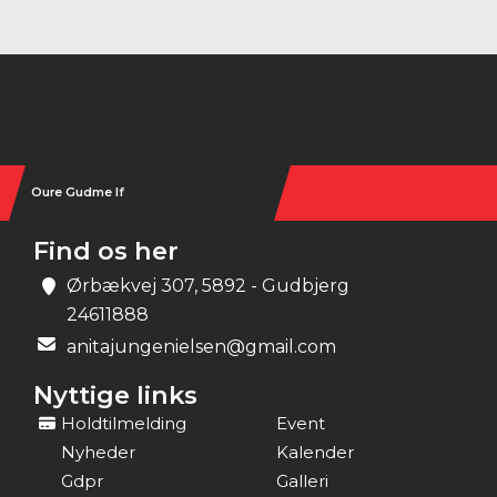
Instagram
Oure Gudme If
Find os her
Ørbækvej 307, 5892 - Gudbjerg
24611888
anitajungenielsen@gmail.com
Nyttige links
Holdtilmelding
Event
Nyheder
Kalender
Gdpr
Galleri