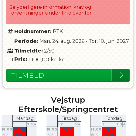
Se yderligere information, krav og
forventninger under Info ovenfor.
Holdnummer:
PTK
Periode:
Man. 24. aug. 2026
-
Tor. 10. jun. 2027
Tilmeldte:
2/50
Pris:
1.100,00 kr.
kr.
TILMELD
Vejstrup
Efterskole/Springcentret
Mandag
Tirsdag
Torsdag
1
2
3
4
1
2
3
4
1
2
3
4
18.00
PT PT1
18.00
PT PTK
18.00
PT PT1
2600.-
1100.-
2600.-
18.15
18.15
18.15