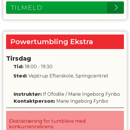
GS Gudme Tumbling
TILMELD
Se gerne mere på:
https://gymdanmark.dk/tumbling/
Se præsentationsvideoer:
https://www.youtube.com/watch?
v=wJCGNDVCAFk&list=PLmG3WZ13nEgeuWvKCUe
Powertumbling Ekstra
https://www.youtube.com/watch?v=wqvTzNLJ_zY
Tirsdag
Tid:
18:00 - 19:30
Sted:
Vejstrup Efterskole, Springcentret
Instruktør
:
If Ofodile
/
Marie Ingeborg Fynbo
Kontaktperson
:
Marie Ingeborg Fynbo
Ekstratræning for tumblere med
konkurrencelicens